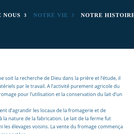
C NOUS
NOTRE VIE
NOTRE HISTOIR
 soit la recherche de Dieu dans la prière et l’étude, il
riels par le travail. A l’activité purement agricole du
romage pour l’utilisation et la conservation du lait d’un
ent d’agrandir les locaux de la fromagerie et de
la nature de la fabrication. Le lait de la ferme fut
mi les élevages voisins. La vente du fromage commença