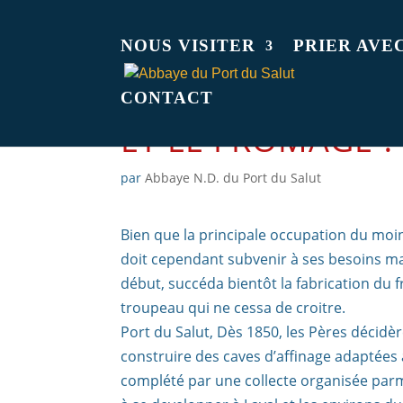
NOUS VISITER
PRIER AVE
CONTACT
ET LE FROMAGE ?
par
Abbaye N.D. du Port du Salut
Bien que la principale occupation du moine
doit cependant subvenir à ses besoins maté
début, succéda bientôt la fabrication du f
troupeau qui ne cessa de croitre.
Port du Salut, Dès 1850, les Pères décidèr
construire des caves d’affinage adaptées à 
complété par une collecte organisée par