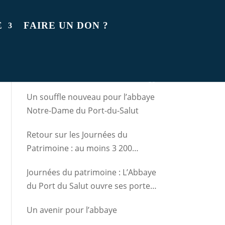
E
FAIRE UN DON ?
Arcticles récents
Un souffle nouveau pour l’abbaye
Notre-Dame du Port-du-Salut
Retour sur les Journées du
Patrimoine : au moins 3 200
visiteurs à l’abbaye
Journées du patrimoine : L’Abbaye
du Port du Salut ouvre ses portes
et regarde vers l’avenir
Un avenir pour l’abbaye