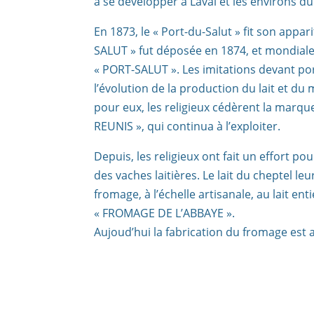
à se developper à Laval et les environs d
En 1873, le « Port-du-Salut » fit son app
SALUT » fut déposée en 1874, et mondia
« PORT-SALUT ». Les imitations devant por
l’évolution de la production du lait et d
pour eux, les religieux cédèrent la marq
REUNIS », qui continua à l’exploiter.
Depuis, les religieux ont fait un effort p
des vaches laitières. Le lait du cheptel le
fromage, à l’échelle artisanale, au lait en
« FROMAGE DE L’ABBAYE ».
Aujoud’hui la fabrication du fromage est a